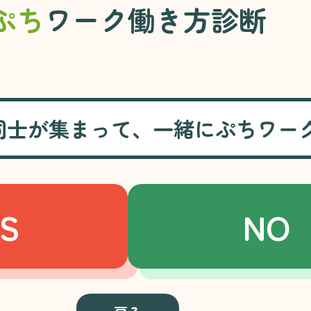
ぷち
ワーク働き方診断
同士が集まって、一緒にぷちワー
S
NO