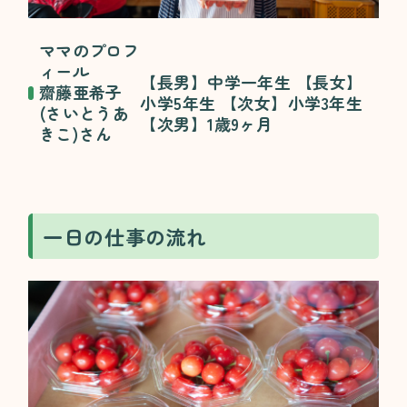
ママのプロフ
ィール
【長男】中学一年生 【長女】
齋藤亜希子
小学5年生 【次女】小学3年生
(さいとうあ
【次男】1歳9ヶ月
きこ)さん
一日の仕事の流れ