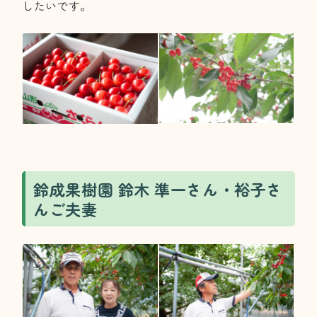
したいです。
鈴成果樹園 鈴木 準一さん・裕子さ
んご夫妻