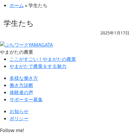
ホーム
»
学生たち
学生たち
2025年1月17日
やまがたの農業
ここがすごい！やまがたの農業
やまがたで農業をする魅力
多様な働き方
働き方診断
体験者の声
サポーター募集
お知らせ
ポリシー
Follow me!