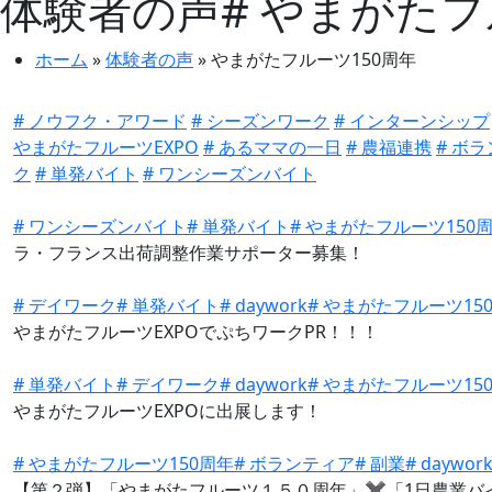
体験者の声
# やまがたフ
ホーム
»
体験者の声
»
やまがたフルーツ150周年
# ノウフク・アワード
# シーズンワーク
# インターンシップ
やまがたフルーツEXPO
# あるママの一日
# 農福連携
# ボ
ク
# 単発バイト
# ワンシーズンバイト
# ワンシーズンバイト
# 単発バイト
# やまがたフルーツ150
ラ・フランス出荷調整作業サポーター募集！
# デイワーク
# 単発バイト
# daywork
# やまがたフルーツ15
やまがたフルーツEXPOでぷちワークPR！！！
# 単発バイト
# デイワーク
# daywork
# やまがたフルーツ15
やまがたフルーツEXPOに出展します！
# やまがたフルーツ150周年
# ボランティア
# 副業
# daywor
【第２弾】「やまがたフルーツ１５０周年」✖️「1日農業バイ