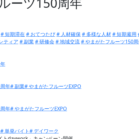
ルーツ150周年
# 短期滞在
# おてつたび
# 人材確保
# 多様な人材
# 短期雇用
ランティア
# 副業
# 研修会
# 地域交流
# やまがたフルーツ150
周年
0周年
# 副業
# やまがたフルーツEXPO
0周年
# やまがたフルーツEXPO
k
# 単発バイト
# デイワーク
トdaywork」キャンペーン開催