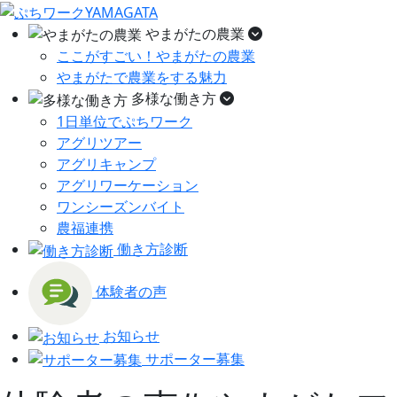
やまがたの農業
ここがすごい！やまがたの農業
やまがたで農業をする魅力
多様な働き方
1日単位でぷちワーク
アグリツアー
アグリキャンプ
アグリワーケーション
ワンシーズンバイト
農福連携
働き方診断
体験者の声
お知らせ
サポーター募集