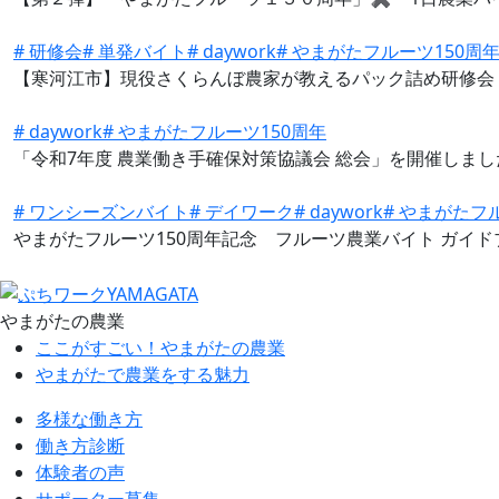
# 研修会
# 単発バイト
# daywork
# やまがたフルーツ150周
【寒河江市】現役さくらんぼ農家が教えるパック詰め研修会
# daywork
# やまがたフルーツ150周年
「令和7年度 農業働き手確保対策協議会 総会」を開催しまし
# ワンシーズンバイト
# デイワーク
# daywork
# やまがたフ
やまがたフルーツ150周年記念 フルーツ農業バイト ガイ
やまがたの農業
ここがすごい！やまがたの農業
やまがたで農業をする魅力
多様な働き方
働き方診断
体験者の声