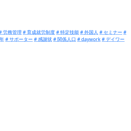
# 労務管理
# 育成就労制度
# 特定技能
# 外国人
# セミナー
#
周年
# サポーター
# 感謝状
# 関係人口
# daywork
# デイワー