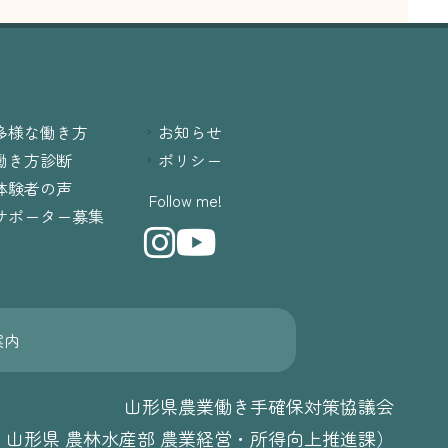
多様な働き方
お知らせ
働き方診断
ポリシー
体験者の声
Follow me!
サポーター募集
案内
山形県農業働き手確保対策協議会
：山形県 農林水産部 農業経営・所得向上推進課）