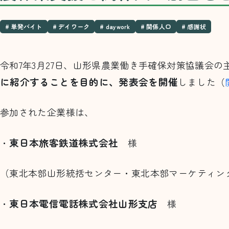
# 単発バイト
# デイワーク
# daywork
# 関係人口
# 感謝状
令和7年3月27日、山形県農業働き手確保対策協議会の
に紹介することを目的に、発表会を開催
しました（
参加された企業様は、
東日本旅客鉄道株式会社
・
様
（東北本部山形統括センター・東北本部マーケティン
東日本電信電話株式会社山形支店
・
様